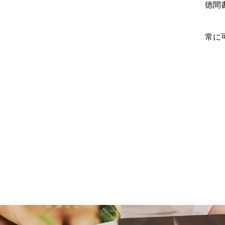
徳間
常に