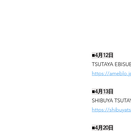
■4月12日
TSUTAYA EBI
https://ameblo.j
■4月13日
SHIBUYA TSU
https://shibuyats
■4月20日