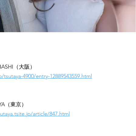
SUBASHI（大阪）
p/tsutaya-4900/entry-12889543559.html
TAYA（東京）
utaya.tsite.jp/article/847.html